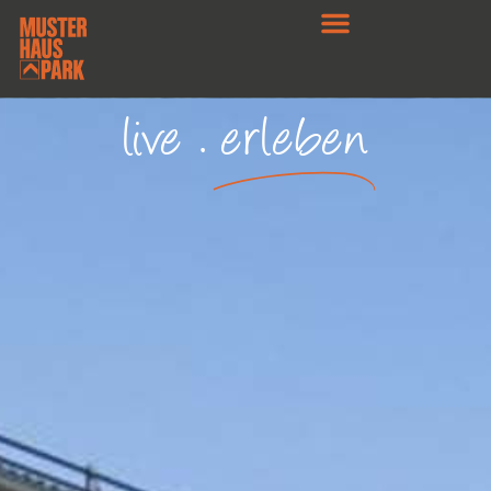
live .
erleben