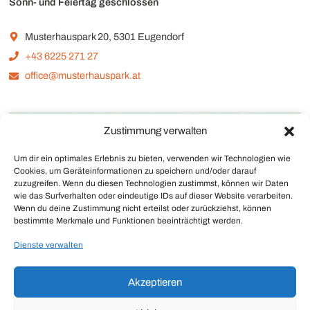
Sonn- und Feiertag geschlossen
Musterhauspark 20, 5301 Eugendorf
+43 6225 271 27
office@musterhauspark.at
Zustimmung verwalten
Um dir ein optimales Erlebnis zu bieten, verwenden wir Technologien wie
Cookies, um Geräteinformationen zu speichern und/oder darauf
zuzugreifen. Wenn du diesen Technologien zustimmst, können wir Daten
Klicke auf "Ich stimme zu", um Google maps
wie das Surfverhalten oder eindeutige IDs auf dieser Website verarbeiten.
zu aktivieren
Wenn du deine Zustimmung nicht erteilst oder zurückziehst, können
bestimmte Merkmale und Funktionen beeinträchtigt werden.
Ich stimme zu
Dienste verwalten
Akzeptieren