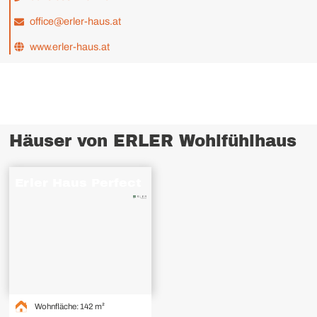
office@erler-haus.at
www.erler-haus.at
Häuser von ERLER Wohlfühlhaus
Erler Haus Perfect
Modern
Holzriegel / Holz
Eugendorf
flachdachpultdach
Wohnfläche: 142 m²