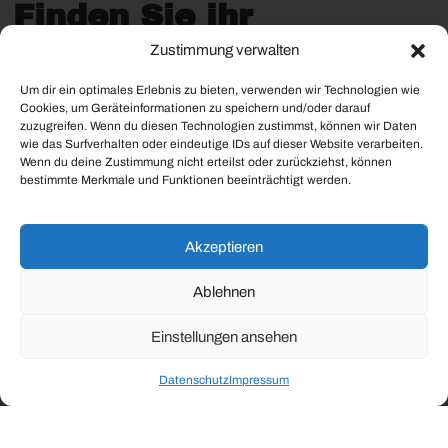
Finden Sie ihr
Fertighaus - egal ob
Zustimmung verwalten
Bungalow oder
Um dir ein optimales Erlebnis zu bieten, verwenden wir Technologien wie
Einfamilienhaus und
Cookies, um Geräteinformationen zu speichern und/oder darauf
zuzugreifen. Wenn du diesen Technologien zustimmst, können wir Daten
besichtigen es bequem
wie das Surfverhalten oder eindeutige IDs auf dieser Website verarbeiten.
Wenn du deine Zustimmung nicht erteilst oder zurückziehst, können
in unseren Parks.
bestimmte Merkmale und Funktionen beeinträchtigt werden.
Entdecken Sie die
MUSTERHAUSPARKS in
Eugendorf, Graz und
Haid,
sowie die führenden
Fertighaushersteller Österreichs.
Akzeptieren
Erfahren Sie alles über Bauweisen, Grundrisse, Ausstattungen und
aktuelle Angebote – bequem an einem Ort!
Ablehnen
Einstellungen ansehen
Datenschutz
Impressum