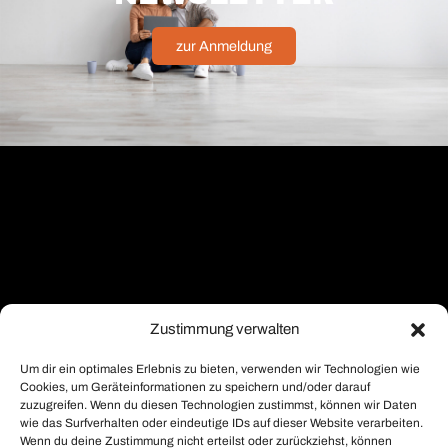
zur Anmeldung
Zustimmung verwalten
Um dir ein optimales Erlebnis zu bieten, verwenden wir Technologien wie
Cookies, um Geräteinformationen zu speichern und/oder darauf
zuzugreifen. Wenn du diesen Technologien zustimmst, können wir Daten
wie das Surfverhalten oder eindeutige IDs auf dieser Website verarbeiten.
Wenn du deine Zustimmung nicht erteilst oder zurückziehst, können