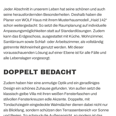
Jeder Abschnitt in unserem Leben hat seine schönen und auch
seine herausfordernden Besonderheiten. Deshalb haben die
Planer von WOLF Haus mit ihrem Musterhausmodell „Haid 142“
schon weitergedacht: So setzt die Raumplanung auf individuelle
Anpassungsmöglichkeiten statt auf Standardlösungen. Zudem
kann das Erdgeschoss, ausgestattet mit Küche, Wohnzimmer,
Sanitärraum sowie Schlaf- oder Arbeitszimmer, als vollständig
getrennte Wohneinheit genutzt werden. Mit dieser
vorausschauenden Lösung auf einer Ebene ist für alle Fälle und
alle Lebenslagen vorgesorgt.
DOPPELT BEDACHT
Zudem haben hier eine anmutige Optik und ein geradliniges
Design ein schönes Zuhause gefunden. Von außen setzt die
klassisch-gelbe Villa mit ihren weißen Fensterfaschen und
stilvollen Fensterkreuzen edle Akzente. Doppelte, mit
Tondachziegeln eingedeckte Walmdächer dienen dabei nicht nur
als Blickfang, sondern schützen den Terrassenbereich vor Sonne
und Regen. So schmuck die Außenansicht, so modern ist das