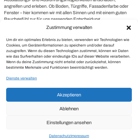
angreifen und erleben. Ob Boden, Türgriffe, Fassadenfarbe oder
Fenster – hier kommen wir mit allen Sinnen und mit einem guten
Bauchgefühl zur für uns passenden Entscheidung.
Zustimmung verwalten
EINE WEITERE EBENE
Um dir ein optimales Erlebnis zu bieten, verwenden wir Technologien wie
Cookies, um Geräteinformationen zu speichern und/oder darauf
Keller oder nicht? Eine Frage, die sich bereits bei der Planung
zuzugreifen. Wenn du diesen Technologien zustimmst, können wir Daten
des Zuhauses stellt. Wie gut, dass uns WOLF Haus – übrigens als
wie das Surfverhalten oder eindeutige IDs auf dieser Website verarbeiten.
einziger Fertighaushersteller in ganz Österreich – ein Fertighaus
Wenn du deine Zustimmung nicht erteilst oder zurückziehst, können
bestimmte Merkmale und Funktionen beeinträchtigt werden.
mit Keller anbietet. Die Vorteile liegen auf der Hand, denn
koordinierte Planung, durchgehender Bauverlauf und die
Dienste verwalten
funktionelle Einheit zwischen Haus und Keller samt
Fundamentplatte verstehen sich dabei von selbst. So gesehen ist
das „Haid 142“ auf allen Ebenen eine sichere Investition in die
Akzeptieren
Zukunft – von der Zeit der Familiengründung bis ins glückliche
Großelterndasein.
Ablehnen
Einstellungen ansehen
Datenschutz
Impressum