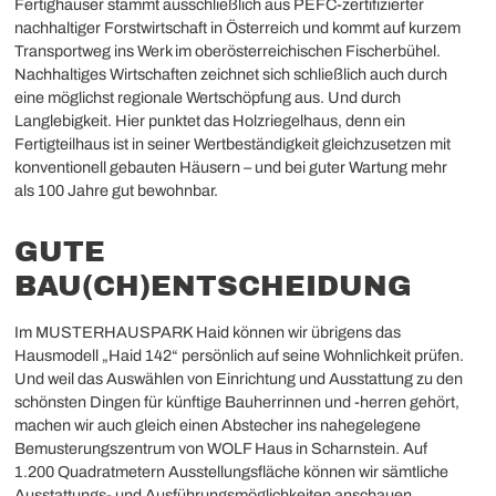
Fertighäuser stammt ausschließlich aus PEFC-zertifizierter
nachhaltiger Forstwirtschaft in Österreich und kommt auf kurzem
Transportweg ins Werk im oberösterreichischen Fischerbühel.
Nachhaltiges Wirtschaften zeichnet sich schließlich auch durch
eine möglichst regionale Wertschöpfung aus. Und durch
Langlebigkeit. Hier punktet das Holzriegelhaus, denn ein
Fertigteilhaus ist in seiner Wertbeständigkeit gleichzusetzen mit
konventionell gebauten Häusern – und bei guter Wartung mehr
als 100 Jahre gut bewohnbar.
GUTE
BAU(CH)ENTSCHEIDUNG
Im MUSTERHAUSPARK Haid können wir übrigens das
Hausmodell „Haid 142“ persönlich auf seine Wohnlichkeit prüfen.
Und weil das Auswählen von Einrichtung und Ausstattung zu den
schönsten Dingen für künftige Bauherrinnen und -herren gehört,
machen wir auch gleich einen Abstecher ins nahegelegene
Bemusterungszentrum von WOLF Haus in Scharnstein. Auf
1.200 Quadratmetern Ausstellungsfläche können wir sämtliche
Ausstattungs- und Ausführungsmöglichkeiten anschauen,